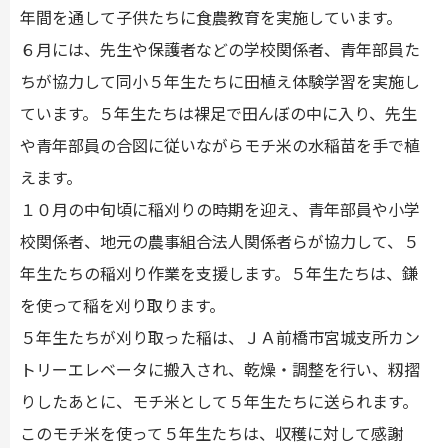
年間を通して子供たちに食農教育を実施しています。
６月には、先生や保護者などの学校関係者、青年部員た
ちが協力して同小５年生たちに田植え体験学習を実施し
ています。５年生たちは裸足で田んぼの中に入り、先生
や青年部員の合図に従いながらモチ米の水稲苗を手で植
えます。
１０月の中旬頃に稲刈りの時期を迎え、青年部員や小学
校関係者、地元の農事組合法人関係者らが協力して、５
年生たちの稲刈り作業を支援します。５年生たちは、鎌
を使って稲を刈り取ります。
５年生たちが刈り取った稲は、ＪＡ前橋市宮城支所カン
トリーエレベータに搬入され、乾燥・調整を行い、籾摺
りしたあとに、モチ米として５年生たちに送られます。
このモチ米を使って５年生たちは、収穫に対して感謝