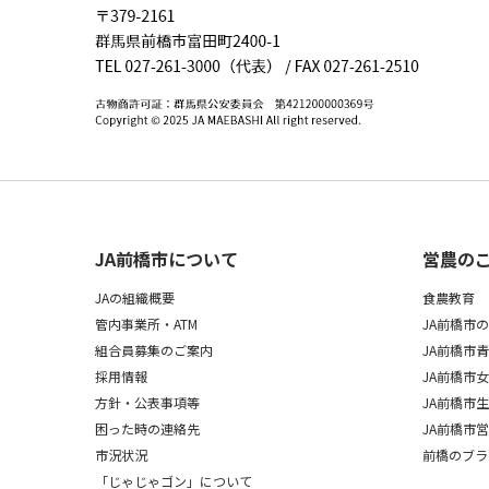
JA前橋市について
営農の
JAの組織概要
食農教育
管内事業所・ATM
JA前橋市
組合員募集のご案内
JA前橋市
採用情報
JA前橋市
方針・公表事項等
JA前橋市
困った時の連絡先
JA前橋市
市況状況
前橋のブラ
「じゃじゃゴン」について