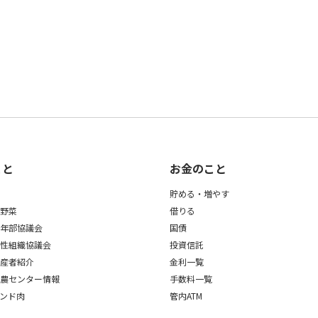
こと
お金のこと
貯める・増やす
の野菜
借りる
青年部協議会
国債
女性組織協議会
投資信託
生産者紹介
金利一覧
営農センター情報
手数料一覧
ンド肉
管内ATM